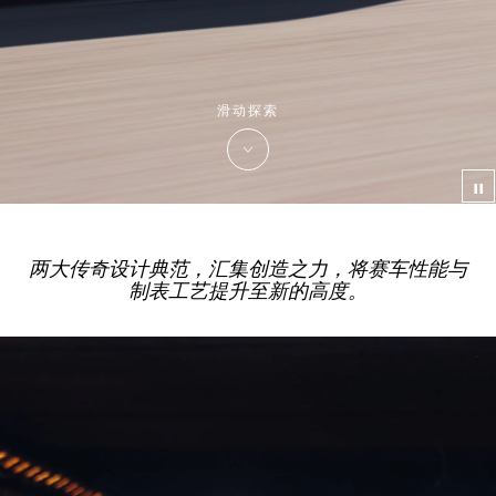
滑动探索
视
两大传奇设计典范，汇集创造之力，将赛车性能与
制表工艺提升至新的高度。