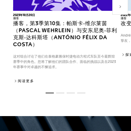
下一个
2023年10月20日
2022
播客
播客
播客，第3季第10集：帕斯卡·维尔莱茵
改
（PASCAL WEHRLEIN）与安东尼奥·菲利
Andr
克斯·达科斯塔（ANTÓNIO FÉLIX DA
挚友
COSTA）
探
这对组合讨论了他们在泰格豪雅保时捷电动方程式车队至今最辉煌
赛季中的角色。您将了解他们的团队合作、面临的挑战以及在2023
年赛事中对卓越的不懈追求。
播客，第3季第10集：帕斯卡·维尔莱茵（PASCAL WEH
阅读更多
转至幻灯片 1
转至幻灯片 2
转至幻灯片 3
转至幻灯片 4