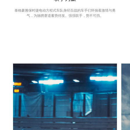
泰格豪雅保时捷电动方程式车队身经百战的车手们怀揣着激情与勇
气，为驰骋赛道蓄势待发。强强联手，势不可挡。