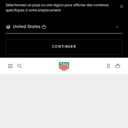
Sélectionnez un pays ou une région pour afficher des contenus
spécifiques à votre emplacement.
Fe
United States
LA NAVIGATION SUR LE S
CONTINUER
Ouvrir la barre de recherche
Compte My
Votre 