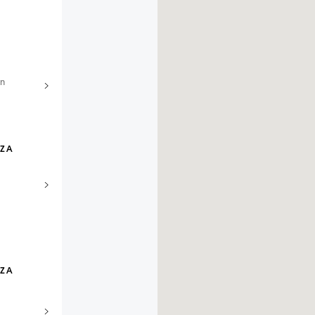
in
AZA
AZA