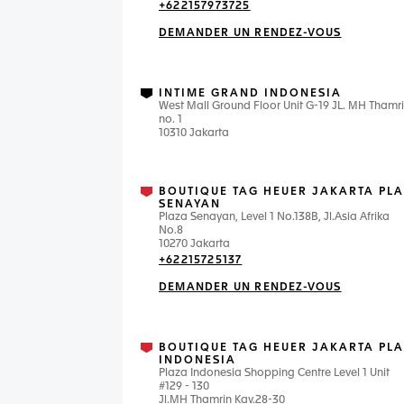
+622157973725
DEMANDER UN RENDEZ-VOUS
INTIME GRAND INDONESIA
West Mall Ground Floor Unit G-19 JL. MH Thamr
no. 1
10310 Jakarta
BOUTIQUE TAG HEUER JAKARTA PL
SENAYAN
Plaza Senayan, Level 1 No.138B, Jl.Asia Afrika
No.8
10270 Jakarta
+62215725137
DEMANDER UN RENDEZ-VOUS
BOUTIQUE TAG HEUER JAKARTA PL
INDONESIA
Plaza Indonesia Shopping Centre Level 1 Unit
#129 - 130
Jl.MH Thamrin Kav.28-30