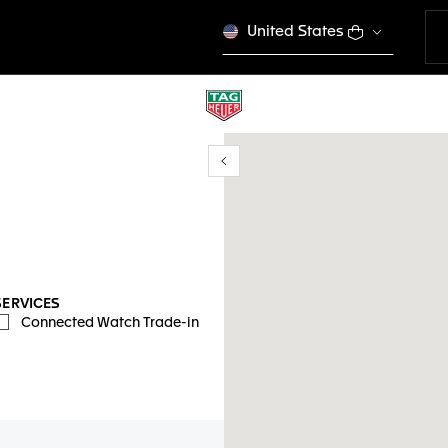
United States
Show/Hide filters
ser ma position
SERVICES
Connected Watch Trade-in