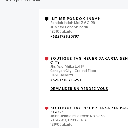
10
/
11
points de vente
INTIME PONDOK INDAH
Pondok Indah Mal 2 # G-28
Jl. Metro Pondok Indah
12310 Jakarta
+622175920797
BOUTIQUE TAG HEUER JAKARTA SE
CITY
Jln. Asia Afrika Lot 19
Senayan City - Ground Floor
10270 Jakarta
+6281318325251
DEMANDER UN RENDEZ-VOUS
BOUTIQUE TAG HEUER JAKARTA PAC
PLACE
Jalan Jendral Sudirman No.52-53
RT.5/RW.3, Unit G - 16A
12190 Jakarta