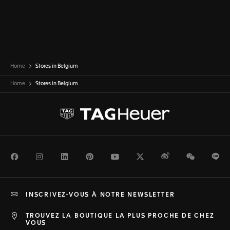
Home
Stores in Belgium
Home
Stores in
Belgium
Facebook
Instagram
LinkedIn
Pinterest
Youtube
Twitter
Weibo
WeChat
Li
INSCRIVEZ-VOUS À NOTRE NEWSLETTER
TROUVEZ LA BOUTIQUE LA PLUS PROCHE DE CHEZ
VOUS