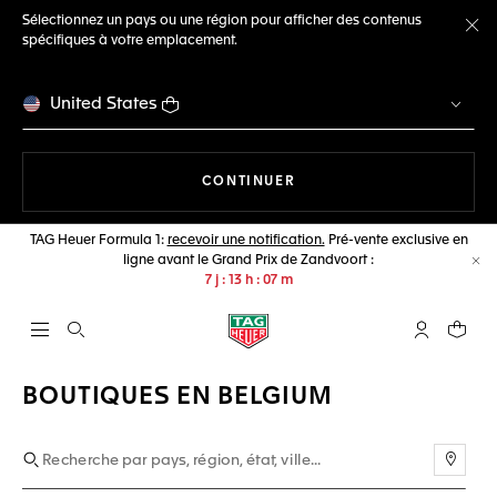
Sélectionnez un pays ou une région pour afficher des contenus
spécifiques à votre emplacement.
Fe
United States
LA NAVIGATION SUR LE S
CONTINUER
TAG Heuer Formula 1:
recevoir une notification.
Pré-vente exclusive en
ligne avant le Grand Prix de Zandvoort :
Fe
7
j
13
h
07
m
Ouvrir la barre de recherche
Compte My
Votre 
BOUTIQUES EN BELGIUM
Utili