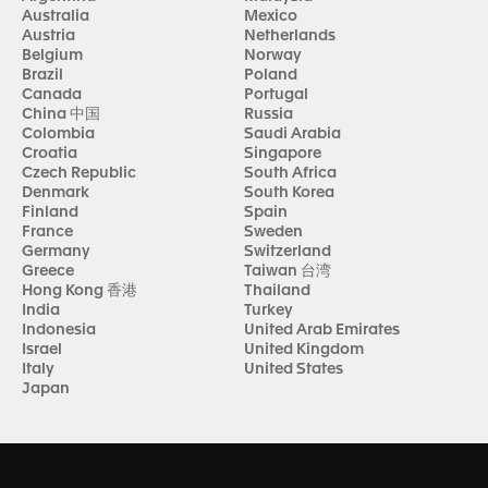
Australia
Mexico
Austria
Netherlands
Belgium
Norway
Brazil
Poland
Canada
Portugal
China 中国
Russia
Colombia
Saudi Arabia
Croatia
Singapore
Czech Republic
South Africa
Denmark
South Korea
Finland
Spain
France
Sweden
Germany
Switzerland
Greece
Taiwan 台湾
Hong Kong 香港
Thailand
India
Turkey
Indonesia
United Arab Emirates
Israel
United Kingdom
Italy
United States
Japan