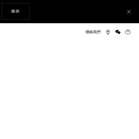
瀏覽網站
繼續
關
RRERA（卡萊拉）腕錶 日期顯示
微信
您的購
信用卡、扣帳卡, Apple Pay,
PayPal
免費送貨和退貨