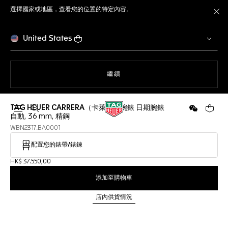
選擇國家或地區，查看您的位置的特定內容。
關
United States
瀏覽網站
繼續
TAG HEUER CARRERA（卡萊拉）腕錶 日期腕錶
開啟搜尋
微信
您的購
自動, 36 mm, 精鋼
WBN2317.BA0001
配置您的錶帶/錶鍊
HK$ 37.550,00
添加至購物車
店內供貨情況