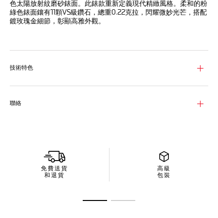
色太陽放射紋磨砂錶面。此錶款重新定義現代精緻風格。柔和的粉
綠色錶面鑲有11顆VS級鑽石，總重0.22克拉，閃耀微妙光芒，搭配
鍍玫瑰金細節，彰顯高雅外觀。
翠綠的錶面與鍍18K 5N玫瑰金琢面鑽石刻度相得益彰，以奢華氣息
豐富視覺魅力。
琢面時針和分針覆有白色SuperLuminova®夜光塗層，確保在昏
技術特色
暗環境下的易讀性，提升此迷人錶款的實用性。
腕錶採用精細磨砂和拋光精鋼錶殼，防水深度達50米，集美學魅
力與高級計時功能於一身，適合任何場合佩戴。
聯絡
免費送貨
高級
和退貨
包裝
前往投影片 1
前往投影片 2