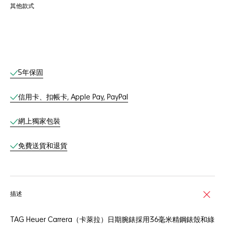
其他款式
網上服務
5年保固
信用卡、扣帳卡, Apple Pay, PayPal
網上獨家包裝
免費送貨和退貨
描述
TAG Heuer Carrera（卡萊拉）日期腕錶採用36毫米精鋼錶殼和綠