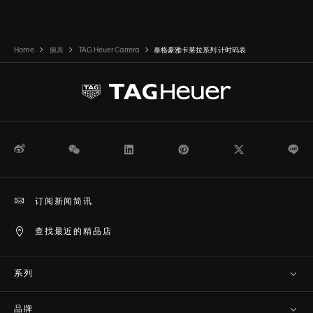
Home
腕表
TAG Heuer Carrera
泰格豪雅卡莱拉系列 计时码表
微博
WeChat
领英
Pinterest
Twitter
Li
订阅新闻简讯
查找最近的精品店
系列
品牌