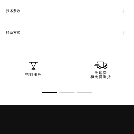
128颗钻石镶嵌于这款华美腕表的表圈之上，更添优雅气息。
技术参数
H形精钢表链配有折叠表扣和双安全按钮，更加坚固耐用。
联系方式
免运费
镌刻服务
和免费退货
转至幻灯片 1
转至幻灯片 2
转至幻灯片 3