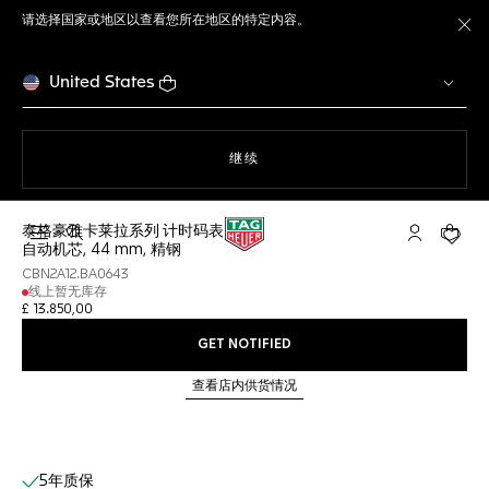
请选择国家或地区以查看您所在地区的特定内容。
关
United States
使用网站导航
继续
泰格豪雅卡莱拉系列 计时码表
打开搜索
My TAG He
您的购
自动机芯, 44 mm, 精钢
CBN2A12.BA0643
线上暂无库存
£ 13.850,00
GET NOTIFIED
查看店内供货情况
线上服务
5年质保