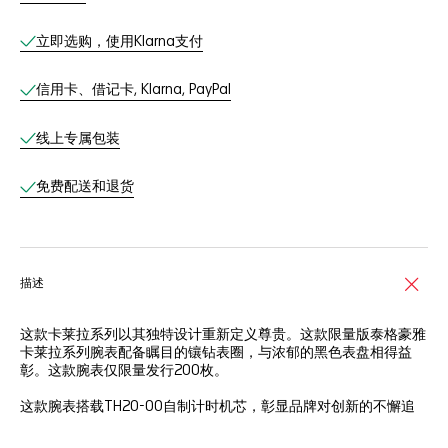
立即选购，使用Klarna支付
信用卡、借记卡, Klarna, PayPal
线上专属包装
免费配送和退货
描述
这款卡莱拉系列以其独特设计重新定义尊贵。这款限量版泰格豪雅
卡莱拉系列腕表配备瞩目的镶钻表圈，与浓郁的黑色表盘相得益
彰。这款腕表仅限量发行200枚。
这款腕表搭载TH20-00自制计时机芯，彰显品牌对创新的不懈追
求。