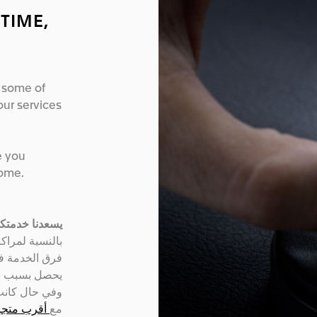
TIME,
t some of
ur services
e you
ome.
يسعدنا خدمتكم
بالنسبة لمراك
فرق الخدمة في
يحصل بسبب .
وفي حال كانت 
مع
أقرب متجر 