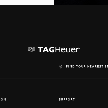
FIND YOUR NEAREST S
at
ine
SON
SUPPORT