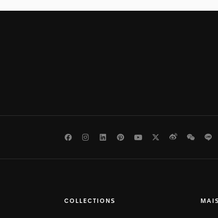
Facebook
Instagram
LinkedIn
Pinterest
Youtube
Twitter
Weibo
WeCh
L
COLLECTIONS
MAI