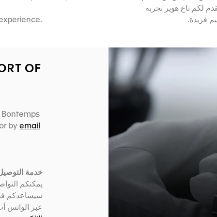
قدم لكم تاغ هوير تجربة
experience.
يم فريدة
ORT OF
e Bontemps
or by
email
خدمة التوصيل 
يمكنكم التوا
سيساعدكم في .
عبر الواتس أ