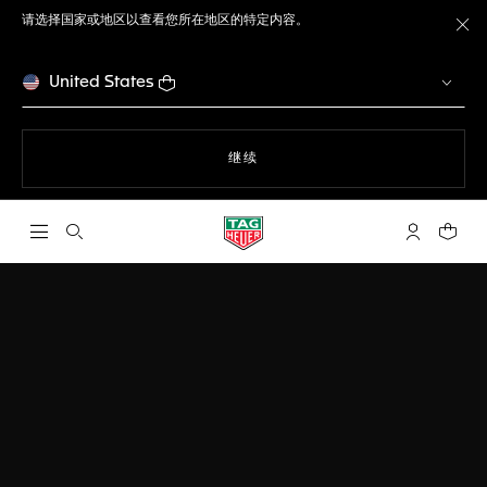
请选择国家或地区以查看您所在地区的特定内容。
关
United States
使用网站导航
继续
打开搜索
My TAG He
您的购