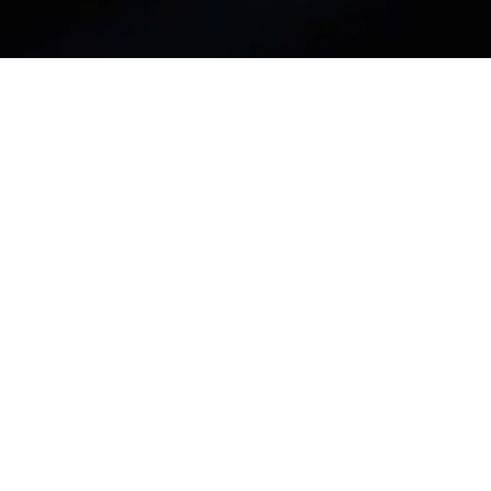
章节
为了获得更好的体验，请打开您的扬声器。
上一章
章节 2 : 表壳
设计
设置
暂
暂停视频
相关内容
My TAG Heuer
精湛工艺