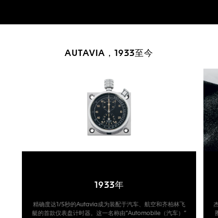
AUTAVIA，1933至今
1933年
精确度达1/5秒的Autavia成为装配于汽车、航空和齐柏林飞
杰
艇的首款仪表盘计时器。这一名称由“Automobile（汽车）”