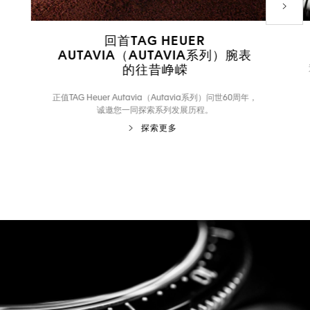
下一个
回首TAG HEUER
AUTAVIA（AUTAVIA系列）腕表
的往昔峥嵘
正值TAG Heuer Autavia（Autavia系列）问世60周年，
诚邀您一同探索系列发展历程。
探索更多
转至幻灯片 1
转至幻灯片 2