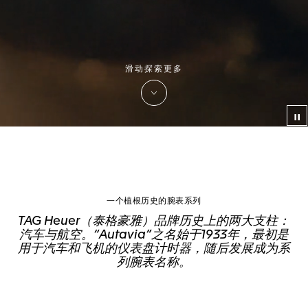
滑动探索更多
视
一个植根历史的腕表系列
TAG Heuer（泰格豪雅）品牌历史上的两大支柱：
汽车与航空。“Autavia”之名始于1933年，最初是
用于汽车和飞机的仪表盘计时器，随后发展成为系
列腕表名称。