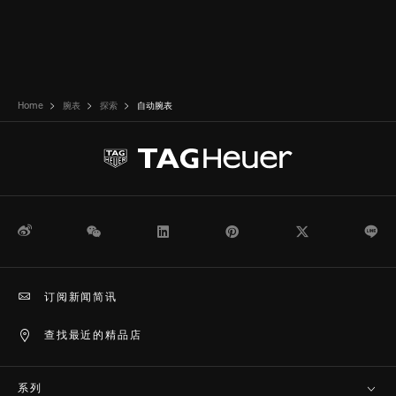
Home
腕表
探索
自动腕表
微博
WeChat
领英
Pinterest
Twitter
Li
订阅新闻简讯
查找最近的精品店
系列