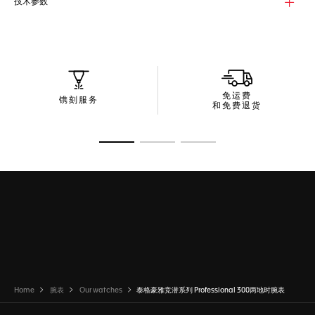
技术参数
这款腕表配备黄色两地时指针，一天环绕表盘一周，搭配带24小
时刻度的双向两地时表圈，以便您于腕间读取第二时区的时间。为
了区分白昼与黑夜，表圈采用两种颜色：一半采用与表盘同色的深
邃午夜蓝配色，代表晚上6点至早上6点的夜间时间；另一半采用明
亮的白色，代表早上6点至晚上6点的白天时间。
免运费
镌刻服务
和免费退货
转至幻灯片 1
转至幻灯片 2
转至幻灯片 3
Home
腕表
Our watches
泰格豪雅竞潜系列 Professional 300两地时腕表