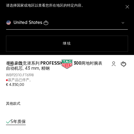
请选择国家或地区以查看您所在地区的特定内容。
关
United States
使用网站导航
继续
泰格豪雅竞潜系列 PROFESSIONAL 300两地时腕表
打开搜索
My TAG He
您的购
自动机芯, 43 mm, 精钢
WBP2010.FT6198
该产品已停产。
€ 4.350,00
其他款式
线上服务
5年质保