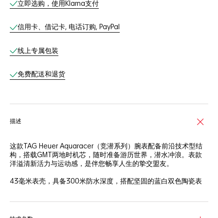
立即选购，使用Klarna支付
信用卡、借记卡, 电话订购, PayPal
线上专属包装
免费配送和退货
描述
这款TAG Heuer Aquaracer（竞潜系列）腕表配备前沿技术型结
构，搭载GMT两地时机芯，随时准备游历世界，潜水冲浪。表款
洋溢清新活力与运动感，是伴您畅享人生的挚交盟友。
43毫米表壳，具备300米防水深度，搭配坚固的蓝白双色陶瓷表
圈，无惧各种环境挑战。
这款TAG Heuer Aquaracer（竞潜系列）腕表由Calibre 7 GMT自
动上链两地时机芯提供动力，在全球各地追踪时间轻松自如。