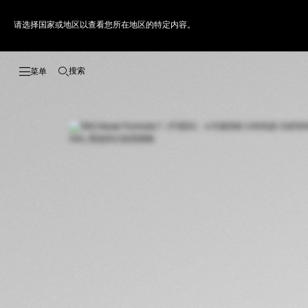
请选择国家或地区以查看您所在地区的特定内容。
搜索
打开搜索