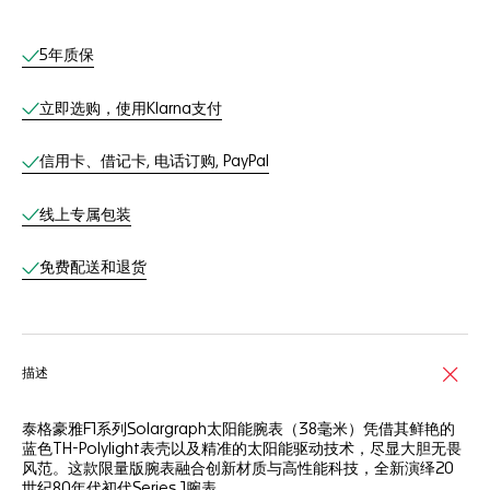
线上服务
5年质保
立即选购，使用Klarna支付
信用卡、借记卡, 电话订购, PayPal
线上专属包装
免费配送和退货
描述
泰格豪雅F1系列Solargraph太阳能腕表（38毫米）凭借其鲜艳的
蓝色TH-Polylight表壳以及精准的太阳能驱动技术，尽显大胆无畏
风范。这款限量版腕表融合创新材质与高性能科技，全新演绎20
世纪80年代初代Series 1腕表。