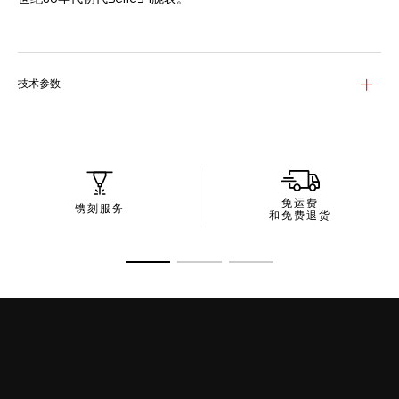
白色蛋白石表盘，搭配黑色TH-Polylight表圈和蓝色表壳，形成鲜
明对比。涂覆Super-LumiNova®荧光涂料的黑色漆面指针和时标
确保在任何光线条件下都清晰易读。
技术参数
这款腕表专为积极的生活方式打造，38毫米蓝色TH-Polylight表壳
搭配同色系橡胶表带，轻盈灵活且佩戴舒适。黑色DLC涂层针扣确
保佩戴时稳固贴合。
这款腕表搭载创新的TH50-00机芯，可吸收任何光源，从而实现
持续运行。仅需片刻光照，即可为腕表提供一整天的动力。
免运费
镌刻服务
和免费退货
转至幻灯片 1
转至幻灯片 2
转至幻灯片 3