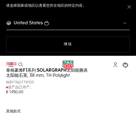
请选择国家或地区以查看您所在地区的特定内容。
关
United States
使用网站导航
继续
限量版
打开搜索
My TAG He
您的购
泰格豪雅F1系列 SOLARGRAPH太阳能腕表
太阳能石英, 38 mm, TH-Polylight
WBY1162.FT8105
该产品已停产。
€ 1.950,00
其他款式