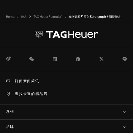
Home
腕表
TAG Heuer Formula 1
泰格豪雅F1系列 Solargraph太阳能腕表
微博
WeChat
领英
Pinterest
Twitter
Li
订阅新闻简讯
查找最近的精品店
系列
品牌