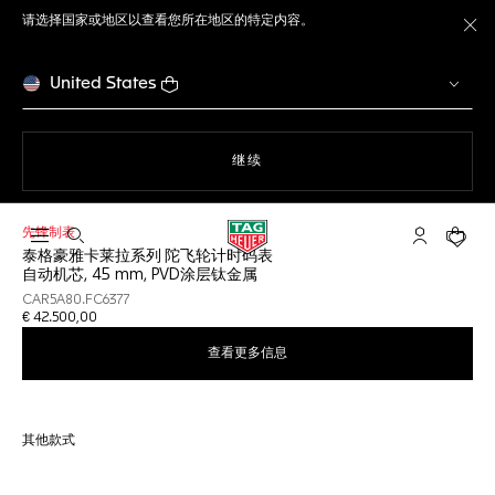
请选择国家或地区以查看您所在地区的特定内容。
关
United States
使用网站导航
继续
先锋制表
打开搜索
My TAG He
您的购
泰格豪雅卡莱拉系列 陀飞轮计时码表
自动机芯, 45 mm, PVD涂层钛金属
CAR5A80.FC6377
€ 42.500,00
查看更多信息
其他款式