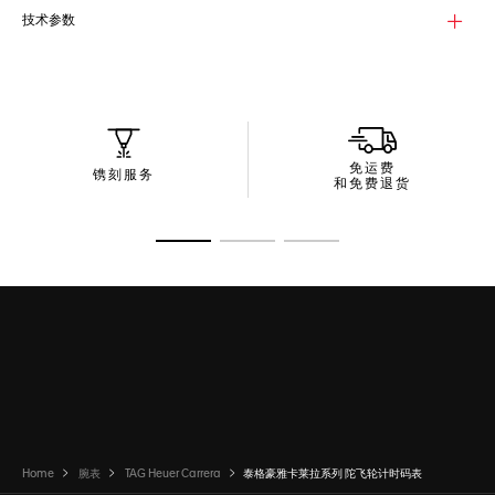
技术参数
免运费
镌刻服务
和免费退货
转至幻灯片 1
转至幻灯片 2
转至幻灯片 3
Home
腕表
TAG Heuer Carrera
泰格豪雅卡莱拉系列 陀飞轮计时码表