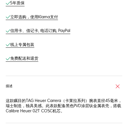
线上服务
5年质保
立即选购，使用Klarna支付
信用卡、借记卡, 电话订购, PayPal
线上专属包装
免费配送和退货
描述
这款瞩目的TAG Heuer Carrera（卡莱拉系列）腕表直径45毫米，
瑞士制造，独具美感。此表款配备黑色PVD涂层钛金属表壳，搭载
Calibre Heuer 02T COSC机芯。