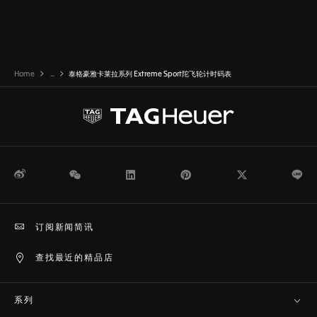
Home
...
泰格豪雅卡莱拉系列 Extreme Sport陀飞轮计时码表
微博
WeChat
领英
Pinterest
Twitter
Li
订阅新闻简讯
查找最近的精品店
系列