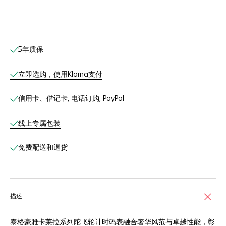
线上服务
5年质保
立即选购，使用Klarna支付
信用卡、借记卡, 电话订购, PayPal
线上专属包装
免费配送和退货
描述
泰格豪雅卡莱拉系列陀飞轮计时码表融合奢华风范与卓越性能，彰