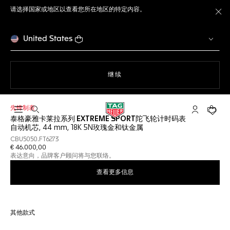
请选择国家或地区以查看您所在地区的特定内容。
关
United States
使用网站导航
继续
先锋制表
打开搜索
My TAG He
您的购
泰格豪雅卡莱拉系列 EXTREME SPORT陀飞轮计时码表
自动机芯, 44 mm, 18K 5N玫瑰金和钛金属
CBU5050.FT6273
€ 46.000,00
表达意向，品牌客户顾问将与您联络。
查看更多信息
其他款式