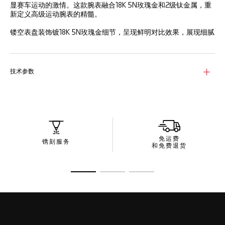
显赛车运动的激情。这款腕表融合18K 5N玫瑰金和2级钛金属，重
新定义高级运动腕表的精髓。
镂空表盘装饰镀18K 5N玫瑰金细节，呈现鲜明对比效果，展现细腻
的制表工艺。
表壳融合18K 5N玫瑰金和2级钛金属，是现代工程学杰出作品，而
18K 5N玫瑰金表圈更添优雅风范。
技术参数
腕表搭载经瑞士天文台认证的TH20-09陀飞轮机芯，尽显精准性
能与机械美感，成就超卓时计，更是艺术佳作。
免运费
镌刻服务
和免费退货
转至幻灯片 1
转至幻灯片 2
转至幻灯片 3