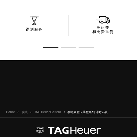
的计时盘，轻松应对任何挑战。
免运费
镌刻服务
和免费退货
转至幻灯片 1
转至幻灯片 2
转至幻灯片 3
Home
腕表
TAG Heuer Carrera
泰格豪雅卡莱拉系列 计时码表