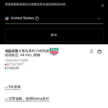
请选择国家或地区以查看您所在地区的特定内容。
关
United States
使用网站导航
继续
泰格豪雅卡莱拉系列 计时码表
打开搜索
My TAG He
您的购
自动机芯, 44 mm, 精钢
CBN2A1N.FT6238
该产品已停产。
€ 7.050,00
线上服务
5年质保
立即选购，使用Klarna支付