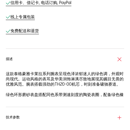
信用卡、借记卡, 电话订购, PayPal
线上专属包装
免费配送和退货
描述
这款泰格豪雅卡莱拉系列腕表呈现色泽浓郁迷人的绿色调，外观时
尚现代。运动风格的表耳及华美润饰淋漓尽致地展现其瞩目无畏的
优雅风范。腕表搭载强劲的TH20-00机芯，时刻准备啸驰赛道。
绿色环形磨砂表盘搭配同色系带测速刻度的陶瓷表圈，配备绿色橡
胶表带，打造出瞩目迷人的效果。
腕表采用别致的44毫米精细磨砂精钢表壳，透过亮丽的蓝宝石表
背，尽览品牌自制TH20-00机芯运行美态。
技术参数
这款强劲的腕表防水深度达100米，搭配夜光指针与时标以及精准