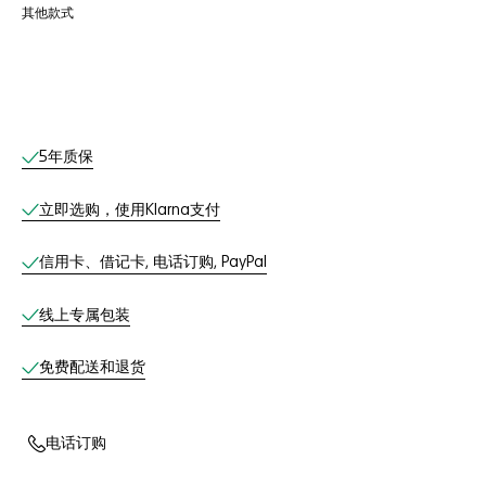
其他款式
线上服务
5年质保
立即选购，使用Klarna支付
信用卡、借记卡, 电话订购, PayPal
线上专属包装
免费配送和退货
电话订购