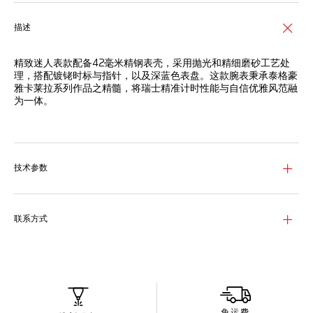
描述
精致迷人表款配备42毫米精钢表壳，采用抛光和精细磨砂工艺处
理，搭配镀铑时标与指针，以及深蓝色表盘。这款腕表秉承泰格豪
雅卡莱拉系列作品之精髓，将瑞士精准计时性能与自信优雅风范融
为一体。
丰富计时功能均由品牌自制TH20-00自动机芯提供动力，搭配经
典泰格豪雅卡莱拉系列表壳，呈现精致优雅外观。
弧形蓝宝石表镜为表盘提供周全防护，表镜经双面防眩目处理，提
技术参数
供超凡清晰的读时性能。
42毫米精钢表壳采用抛光和精细磨砂工艺处理，搭配精钢旋入式
蓝宝石表背与3列式精钢表链。
联系方式
免运费