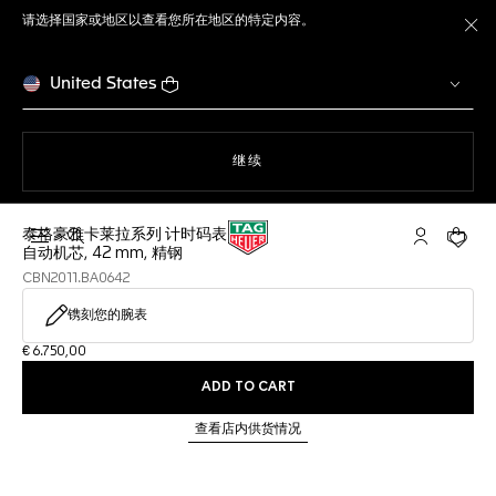
请选择国家或地区以查看您所在地区的特定内容。
关
United States
使用网站导航
继续
泰格豪雅卡莱拉系列 计时码表
打开搜索
My TAG He
您的购
自动机芯, 42 mm, 精钢
CBN2011.BA0642
镌刻您的腕表
€ 6.750,00
ADD TO CART
查看店内供货情况