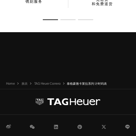
镌刻服务
和免费退货
转至幻灯片 1
转至幻灯片 2
转至幻灯片 3
Home
腕表
TAG Heuer Carrera
泰格豪雅卡莱拉系列 计时码表
微博
WeChat
领英
Pinterest
Twitter
Li