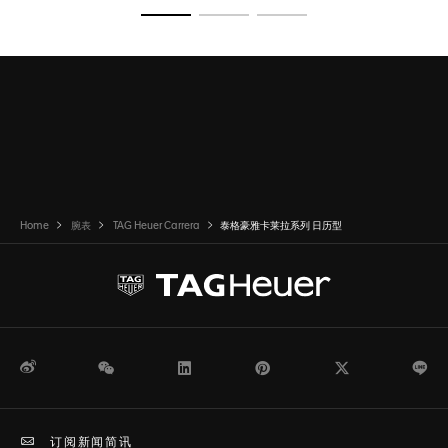
转至幻灯片 1
转至幻灯片 2
转至幻灯片 3
Home
腕表
TAG Heuer Carrera
泰格豪雅卡莱拉系列 日历型
微博
WeChat
领英
Pinterest
Twitter
Li
订阅新闻简讯