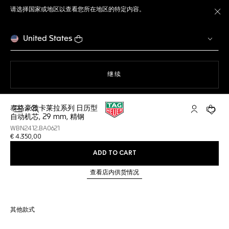
请选择国家或地区以查看您所在地区的特定内容。
关
United States
使用网站导航
继续
泰格豪雅卡莱拉系列 日历型
打开搜索
My TAG He
您的购
自动机芯, 29 mm, 精钢
WBN2412.BA0621
€ 4.350,00
ADD TO CART
查看店内供货情况
其他款式