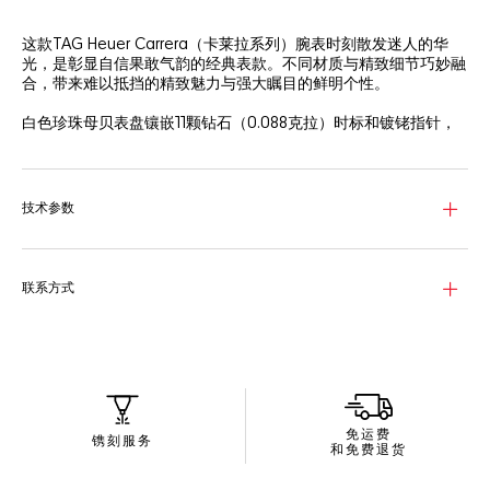
这款TAG Heuer Carrera（卡莱拉系列）腕表时刻散发迷人的华
光，是彰显自信果敢气韵的经典表款。不同材质与精致细节巧妙融
合，带来难以抵挡的精致魅力与强大瞩目的鲜明个性。
白色珍珠母贝表盘镶嵌11颗钻石（0.088克拉）时标和镀铑指针，
尽显品牌享负盛名的精湛工艺。
这款腕表配备29毫米精钢表壳，成就标志性表款设计的瞩目亮
点。蓝宝石表镜与焕新升级的表链坚固耐用，炫目迷人。
技术参数
Calibre 9自动机芯设于迷人表盘背后，带来精准计时性能，彰显
坚定的品牌信念。
联系方式
免运费
镌刻服务
和免费退货