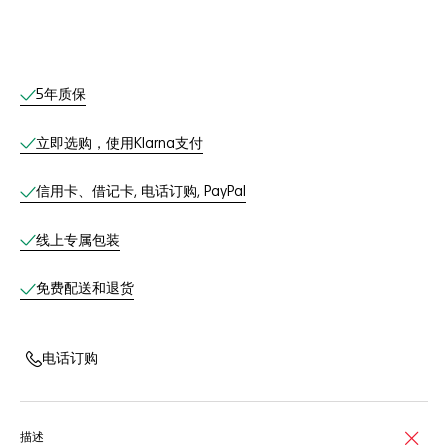
线上服务
5年质保
立即选购，使用Klarna支付
信用卡、借记卡, 电话订购, PayPal
线上专属包装
免费配送和退货
电话订购
描述