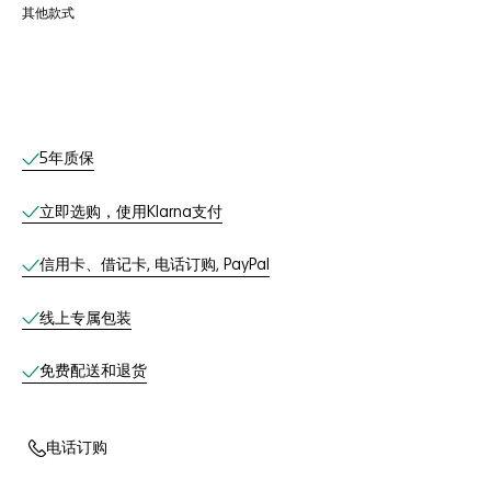
其他款式
线上服务
5年质保
立即选购，使用Klarna支付
信用卡、借记卡, 电话订购, PayPal
线上专属包装
免费配送和退货
电话订购