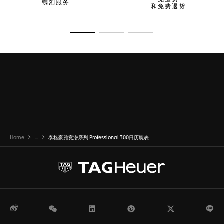
镌刻服务
和免费退货
转至幻灯片 1
转至幻灯片 2
转至幻灯片 3
Home
...
泰格豪雅竞潜系列 Professional 300日历腕表
微博
WeChat
领英
Pinterest
Twitter
Li