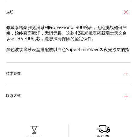
描述
佩戴泰格豪雅竞潜系列Professional 300腕表，无论挑战如何严
峻，始终直面海洋，无惧无畏。这款42毫米腕表搭载瑞士天文台
认证TH31-00机芯，是您深海探险的坚定伙伴。
黑色波纹磨砂表盘搭配覆以白色Super-LumiNova®夜光涂层的指
针和时标，更有浅蓝色中央指针增添亮色。
黑色陶瓷60分钟刻度单向旋转表圈搭配精细磨砂抛光精钢表壳，
采用高层次人体工程学设计，呈现触感愉悦的旋转体验。
技术参数
三列式精钢表链坚固耐用始终如一，搭配带双安全按钮的折叠表
扣，为您的水下旅程提供安全保障。
联系方式
免运费