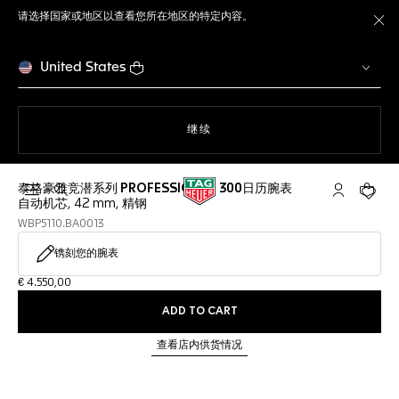
请选择国家或地区以查看您所在地区的特定内容。
关
United States
使用网站导航
继续
泰格豪雅竞潜系列 PROFESSIONAL 300日历腕表
打开搜索
My TAG He
您的购
自动机芯, 42 mm, 精钢
WBP5110.BA0013
镌刻您的腕表
€ 4.550,00
ADD TO CART
查看店内供货情况