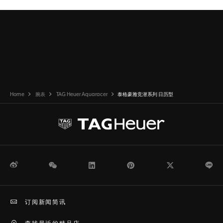
Home
腕表
TAG Heuer Aquaracer
泰格豪雅竞潜系列 日历型
微博
WeChat
领英
Pinterest
Twitter
Li
订阅新闻简讯