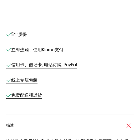
线上服务
5年质保
立即选购，使用Klarna支付
信用卡、借记卡, 电话订购, PayPal
线上专属包装
免费配送和退货
描述