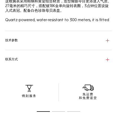
这枚腕表采用精钢和黄金组合材质，造型耀眼夺目更添迷人气质。
27毫米的精巧尺寸，搭配镀18K金单向旋转表圈，3点钟位置设旋
入式表冠。配备白色珍珠母贝表盘。
Quartz-powered, water-resistant to 300 meters, it is fitted
snugly to the wrist by a bracelet of plated 18K 2N yellow
gold and alternate finished stainless steel. A thoroughly
singular timepiece of function and comfort.
技术参数
联系方式
免运费
镌刻服务
和免费退货
转至幻灯片 1
转至幻灯片 2
转至幻灯片 3