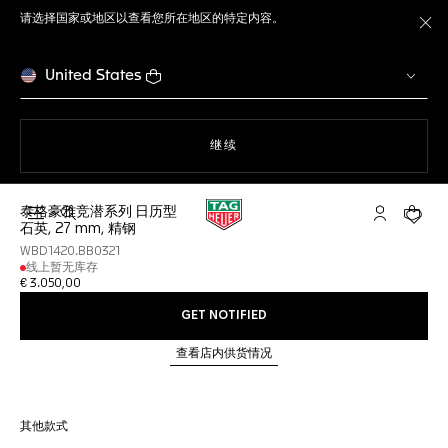
请选择国家或地区以查看您所在地区的特定内容。
关
United States
使用网站导航
继续
泰格豪雅竞潜系列 日历型
打开搜索
My TAG He
您的购
石英, 27 mm, 精钢
WBD1420.BB0321
线上暂无库存
€ 3.050,00
GET NOTIFIED
查看店内供货情况
其他款式