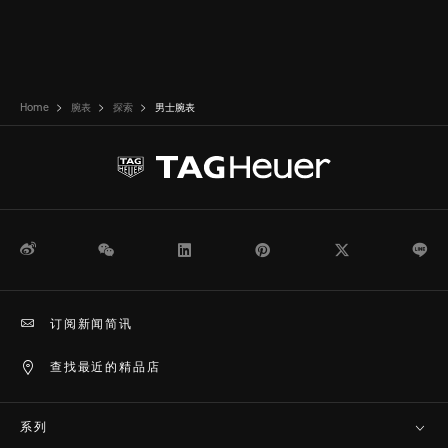
Home
腕表
探索
男士腕表
微博
WeChat
领英
Pinterest
Twitter
Li
订阅新闻简讯
查找最近的精品店
系列