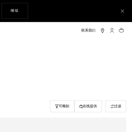
使用网站导航
继续
关
My TAG He
您的购