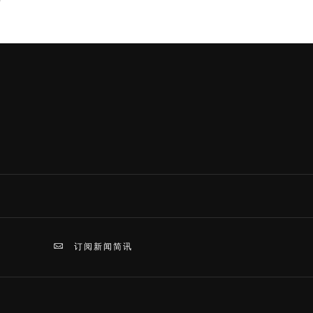
订阅新闻简讯