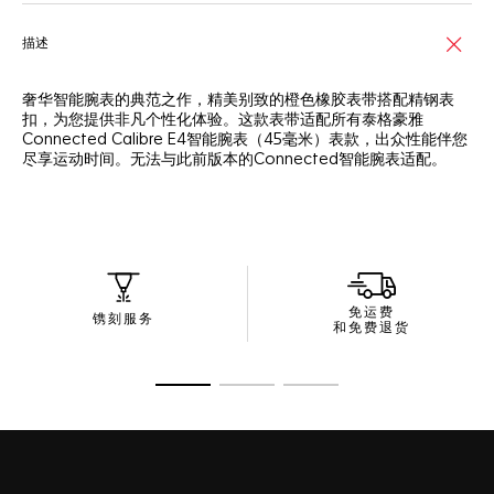
描述
奢华智能腕表的典范之作，精美别致的橙色橡胶表带搭配精钢表
扣，为您提供非凡个性化体验。这款表带适配所有泰格豪雅
Connected Calibre E4智能腕表（45毫米）表款，出众性能伴您
尽享运动时间。无法与此前版本的Connected智能腕表适配。
免运费
镌刻服务
和免费退货
转至幻灯片 1
转至幻灯片 2
转至幻灯片 3