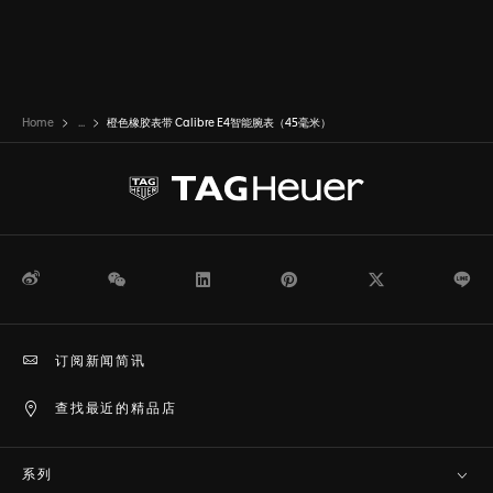
Home
...
橙色橡胶表带 Calibre E4智能腕表（45毫米）
微博
WeChat
领英
Pinterest
Twitter
Li
订阅新闻简讯
查找最近的精品店
系列