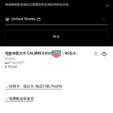
请选择国家或地区以查看您所在地区的特定内容。
关
United States
使用网站导航
继续
橙色橡胶表带 CALIBRE E4智能腕表（45毫米）
打开搜索
My TAG He
您的购
BT6265
该产品已停产。
€ 170,00
线上服务
信用卡、借记卡, 电话订购, PayPal
免费配送和退货