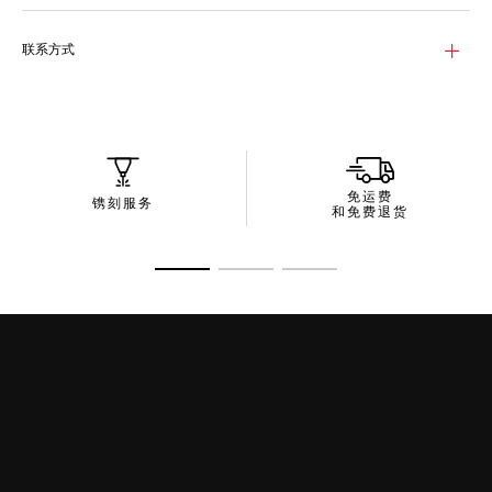
性能，提供出色的3级防护。
这款太阳镜的包装采用时尚精巧的设计，采用再生材质制作，彰显
联系方式
泰格豪雅对可持续发展和资源高效利用的执着追求，降低对环境的
影响。
免运费
镌刻服务
和免费退货
转至幻灯片 1
转至幻灯片 2
转至幻灯片 3