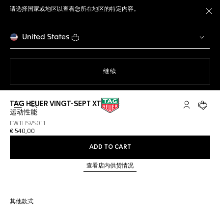
请选择国家或地区以查看您所在地区的特定内容。
关
United States
使用网站导航
继续
TAG HEUER VINGT-SEPT XTREME
打开搜索
My TAG He
您的购
运动性能
EWTHSVS011
€ 540,00
ADD TO CART
查看店内供货情况
其他款式