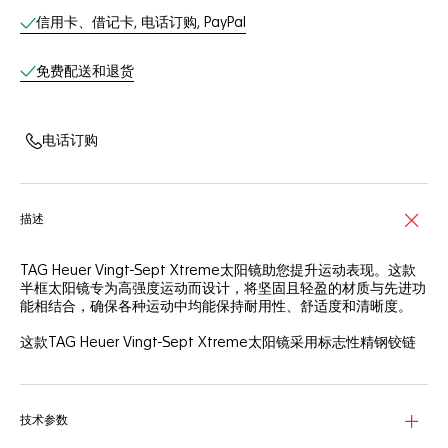
线上服务
信用卡、借记卡, 电话订购, PayPal
免费配送和退货
电话订购
描述
TAG Heuer Vingt-Sept Xtreme太阳镜助您提升运动表现。这款
半框太阳镜专为高强度运动而设计，将坚固且轻盈的材质与先进功
能相结合，确保各种运动中均能保持耐用性、舒适度和清晰度。
这款TAG Heuer Vingt-Sept Xtreme太阳镜采用标志性精钢铰链
和生物基尼龙镜腿。这一组合坚固耐用、灵活柔韧，在严苛的运动
中也能确保佩戴安全舒适。
柏油灰镜片由耐用生物基尼龙制成，具有卓越的清晰度和防护效
技术参数
果。弧形设计可为眼睛提供广泛的防护，在耀目的阳光下展现卓越