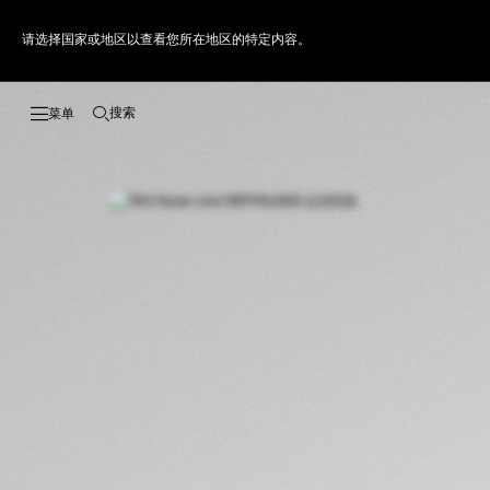
请选择国家或地区以查看您所在地区的特定内容。
搜索
打开搜索