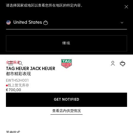
请选择国家或地区以查看您所在地区的特定内容。
关
United States
使用网站导航
继续
全新腕表
打开搜索
My TAG He
您的购
TAG HEUER JACK HEUER
都市精彩表现
EWTHSJH001
线上暂无库存
€ 700,00
GET NOTIFIED
查看店内供货情况
其他款式