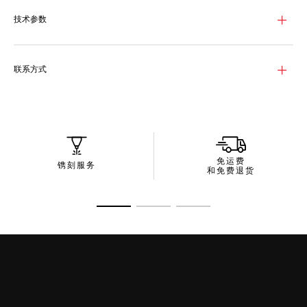
适。
技术参数
渐变蔚蓝色镜片搭配闪亮银色，缔造非凡的视觉体验。3级防护镜
片采用Base 4设计，以高性能生物基尼龙制成，提供优越的清晰
度，镜片色调可在不同光线下发生细微变化，凝聚泰格豪雅的历史
传承精髓。
联系方式
太阳镜配备精心制作的小巧包装盒，可持续设计易于携带。作品以
再生材质制成，体现了泰格豪雅对前瞻环保设计的不懈追求。
免运费
镌刻服务
和免费退货
转至幻灯片 1
转至幻灯片 2
转至幻灯片 3