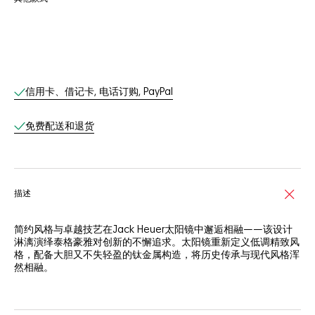
线上服务
信用卡、借记卡, 电话订购, PayPal
免费配送和退货
描述
简约风格与卓越技艺在Jack Heuer太阳镜中邂逅相融——该设计
淋漓演绎泰格豪雅对创新的不懈追求。太阳镜重新定义低调精致风
格，配备大胆又不失轻盈的钛金属构造，将历史传承与现代风格浑
然相融。
半哑光天然钛金属镜框完全在日本制造，设计持久舒适，耐用之
余，尽显轻盈。可调节橡胶化生物基尼龙鼻托可牢固贴合，佩戴舒