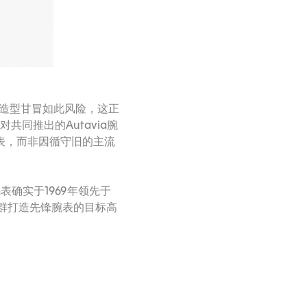
表造型甘冒如此风险，这正
同推出的Autavia腕
腕表，而非因循守旧的主流
表确实于1969年领先于
人群打造先锋腕表的目标高