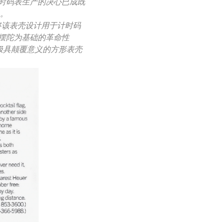
计时码表生产的决心已成既
。
将该表壳设计用于计时码
型摆陀为基础的革命性
款极具颠覆意义的方形表壳