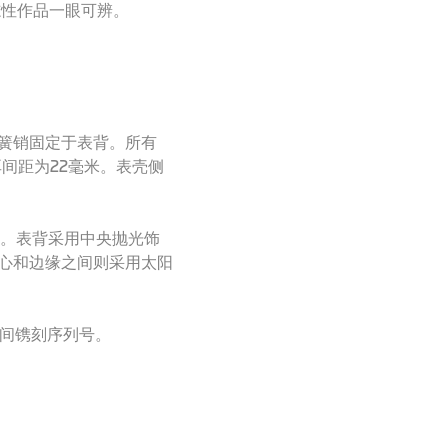
志性作品一眼可辨。
弹簧销固定于表背。所有
耳间距为22毫米。表壳侧
。表背采用中央抛光饰
，中心和边缘之间则采用太阳
耳间镌刻序列号。