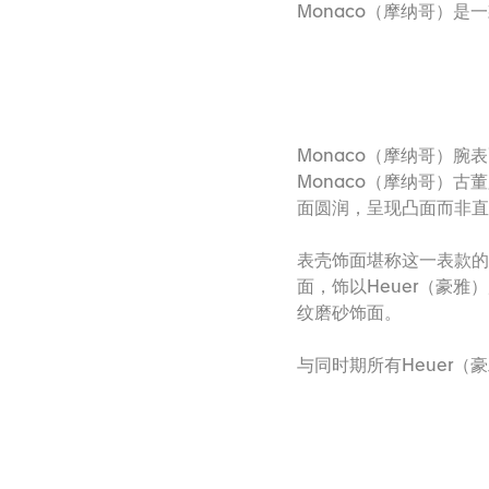
Monaco（摩纳哥）
Monaco（摩纳哥）
Monaco（摩纳哥）
面圆润，呈现凸面而非直
表壳饰面堪称这一表款的
面，饰以Heuer（豪雅
纹磨砂饰面。
与同时期所有Heuer