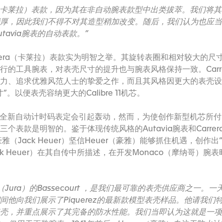
era（卡莱拉）表款，因为其在非自动腕表款型中出类拔萃。我们将
e 11]稍厚，因此我们不得不对其造型稍加改变。随后，我们认为也应
tavia腕表的自动表款。”
arrera（卡莱拉）表款实为明智之举。其旋转表圈和相对较大的尺寸
行的工具腕表，对表壳尺寸的提升也与腕表风格保持一致。Carr
力、追求优雅风范人士的挚爱之作，而且其风格因更大的表壳设
。以便表壳容纳更大的Calibre 11机芯。
这款全新自动计时码表定会引起轰动，然而，为使创作新型机芯所
个表款是明智的。鉴于体现传统风格的Autavia腕表和Carre
雅（Jack Heuer）坚信Heuer（豪雅）能够抓住机遇，创作
k Heuer）在其自传中所描述，在开发Monaco（摩纳哥）腕表时
拉（Jura）的Bassecourt ，是我们最可靠的表壳供应商之一。一天
他向我们展示了Piquerez的最新款模型表壳样品。他请我们特别关
壳，并重点展示了其完备的防水性能。我们当即认为这就是一项