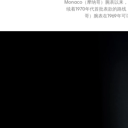
Monaco（摩纳哥）腕表以
续着1970年代首批表款的路
哥）腕表在1969年