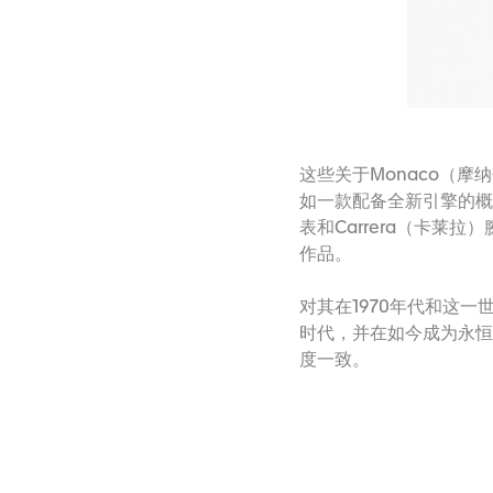
这些关于Monaco（
如一款配备全新引擎的概
表和Carrera（卡
作品。
对其在1970年代和这一
时代，并在如今成为永恒经
度一致。