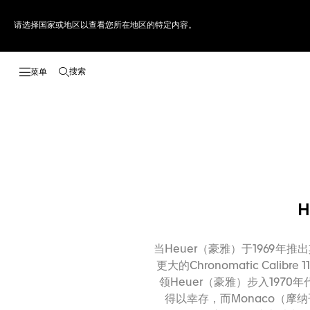
请选择国家或地区以查看您所在地区的特定内容。
搜索
打开搜索
当Heuer（豪雅）于1969年
更大的Chronomatic Ca
领Heuer（豪雅）步入1970
得以幸存，而Monaco（摩纳