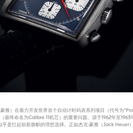
r（豪雅）在着力开发世界首个自动计时码表系列项目（代号为“Proj
终命名为Calibre 11机芯）的重要问题。源于1962年至1963年
款似乎是扛起崭新旗帜的理想选择。正如杰克·豪雅（Jack Heue