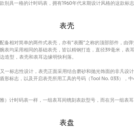
是一款别具一格的计时码表，拥有1960年代末期设计风格的这款标
表壳
腕表配备相对简单的两件式表壳，亦有“表圈”之称的顶部部件，由
古董腕表均采用相同的基础表壳，皆以精钢打造，直径39毫米，表
边造型，表壳和表耳边缘明快利落。
又一标志性设计，表壳正面采用结合磨砂和抛光饰面的非凡设计
）盾形标志，以及开启表壳所用工具的号码（Tool No. 033）
（豪雅）计时码表一样，一组表耳间镌刻表款型号，而在另一组表
表盘