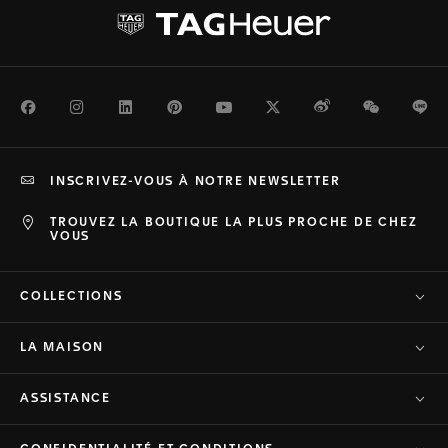
Facebook
Instagram
LinkedIn
Pinterest
Youtube
Twitter
Weibo
WeChat
Li
INSCRIVEZ-VOUS À NOTRE NEWSLETTER
TROUVEZ LA BOUTIQUE LA PLUS PROCHE DE CHEZ
VOUS
COLLECTIONS
LA MAISON
ASSISTANCE