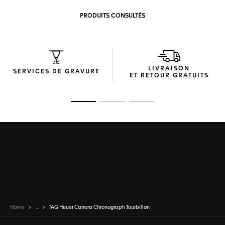
PRODUITS CONSULTÉS
LIVRAISON
SERVICES DE GRAVURE
ET RETOUR GRATUITS
Ouvrir la diapositive 1
Ouvrir la diapositive 2
Ouvrir la diapositive 3
Home
...
TAG Heuer Carrera Chronograph Tourbillon