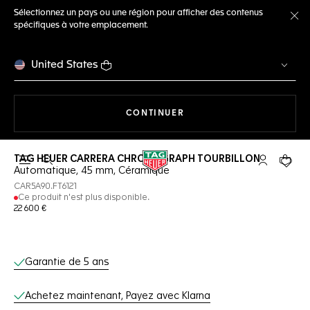
Sélectionnez un pays ou une région pour afficher des contenus
spécifiques à votre emplacement.
Fe
United States
LA NAVIGATION SUR LE S
CONTINUER
TAG HEUER CARRERA CHRONOGRAPH TOURBILLON
Ouvrir la barre de recherche
Compte My
Votre 
Automatique, 45 mm, Céramique
CAR5A90.FT6121
Ce produit n'est plus disponible.
22 600 €
Services en ligne
Garantie de 5 ans
Achetez maintenant, Payez avec Klarna