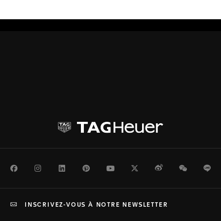
Facebook
Instagram
LinkedIn
Pinterest
Youtube
Twitter
Weibo
WeChat
Li
INSCRIVEZ-VOUS À NOTRE NEWSLETTER