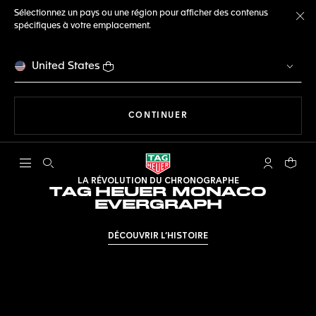
Sélectionnez un pays ou une région pour afficher des contenus
spécifiques à votre emplacement.
Fe
United States
LA NAVIGATION SUR LE S
CONTINUER
Ouvrir la barre de recherche
Compte My
Votre 