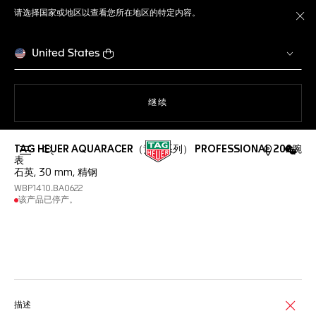
请选择国家或地区以查看您所在地区的特定内容。
关
United States
使用网站导航
继续
TAG HEUER AQUARACER（竞潜系列） PROFESSIONAL 200腕
打开搜索
微信
表
石英, 30 mm, 精钢
WBP1410.BA0622
该产品已停产。
线上服务
描述