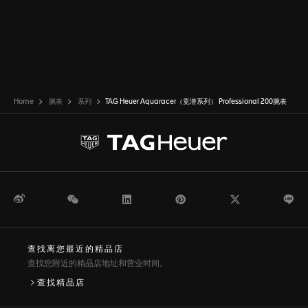
Home
腕表
系列
TAG Heuer Aquaracer（竞潜系列） Professional 200腕表
微博
WeChat
领英
Pinterest
Twitter
Li
查找离您最近的精品店
查找您附近的精品店地址和营业时间。
查找精品店