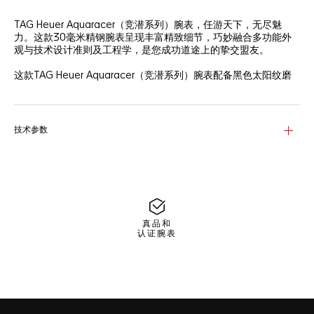
TAG Heuer Aquaracer（竞潜系列）腕表，任游天下，无尽魅
力。这款30毫米精钢腕表呈现丰富精致细节，巧妙融合多功能外
观与技术设计准则及工程学，是您成功道途上的挚交盟友。
这款TAG Heuer Aquaracer（竞潜系列）腕表配备黑色太阳纹磨
砂表盘，搭配镀铑指针和时标，打造精巧对比效果，同时具备可靠
性能，尽展大胆锋芒。
30毫米精钢表壳搭载精准石英机芯，防水深度达200米，采用优异
技术参数
的人体工学设计与饰面工艺。
这款TAG Heuer Aquaracer（竞潜系列）腕表配备纤巧的锥形精
钢表链，可延展链节提供舒适佩戴体验，丰富功能再创新高。
真品和
认证腕表