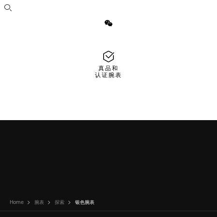
打开搜索
微信
真品和
认证腕表
Home
腕表
探索
银色腕表