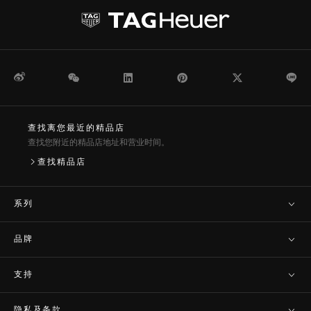
微博
WeChat
领英
Pinterest
Twitter
Li
查找离您最近的精品店
查找您附近的精品店地址和营业时间。
查找精品店
系列
品牌
支持
隐私及条款