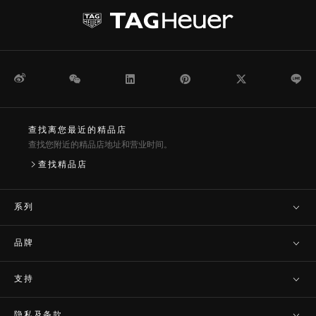
微博
WeChat
领英
Pinterest
Twitter
Li
查找离您最近的精品店
查找您附近的精品店地址和营业时间。
查找精品店
系列
品牌
支持
隐私及条款