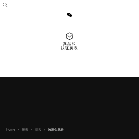
打开搜索
微信
真品和
认证腕表
Home
腕表
探索
玫瑰金腕表