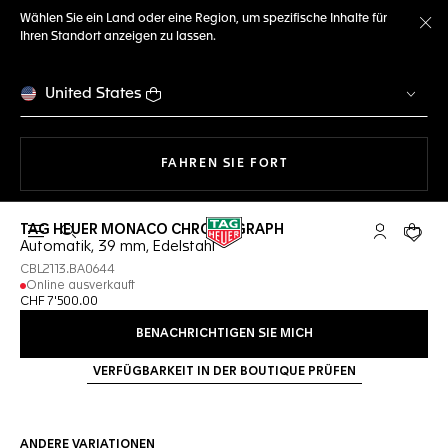
Wählen Sie ein Land oder eine Region, um spezifische Inhalte für
Ihren Standort anzeigen zu lassen.
Me
United States
MIT DER NAVIGATION 
FAHREN SIE FORT
TAG HEUER MONACO CHRONOGRAPH
Suche öffnen
My TAG Heu
Ihr Wa
Automatik, 39 mm, Edelstahl
CBL2113.BA0644
Online ausverkauft
CHF 7'500.00
BENACHRICHTIGEN SIE MICH
VERFÜGBARKEIT IN DER BOUTIQUE PRÜFEN
ANDERE VARIATIONEN