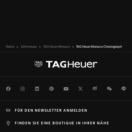
Home
Zeitmesser
TAG Heuer Monaco
TAG Heuer Monaco Chronograph
Facebook
Instagram
LinkedIn
Pinterest
Youtube
Twitter
Weibo
WeChat
Li
FÜR DEN NEWSLETTER ANMELDEN
FINDEN SIE EINE BOUTIQUE IN IHRER NÄHE