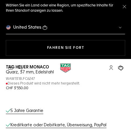
Wählen Sie ein Land oder eine Region, um spezifische Inhalte für
Ihren Standort anzeigen zu lassen.
Me
United States
MIT DER NAVIGATION 
FAHREN SIE FORT
TAG HEUER MONACO
Suche öffnen
My TAG Heu
Ihr Wa
Quarz, 37 mm, Edelstahl
WAW131B.FC6247
Dieses Produkt wird nicht mehr hergestellt.
CHF 3'550.00
Online-Services
5 Jahre Garantie
Kreditkarte oder Debitkarte, Überweisung, PayPal