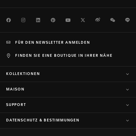
Facebook
Instagram
LinkedIn
Pinterest
Youtube
Twitter
Weibo
WeChat
Li
FÜR DEN NEWSLETTER ANMELDEN
FINDEN SIE EINE BOUTIQUE IN IHRER NÄHE
KOLLEKTIONEN
MAISON
SUPPORT
DATENSCHUTZ & BESTIMMUNGEN