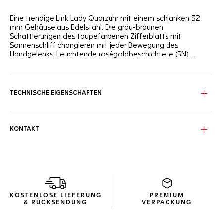
Eine trendige Link Lady Quarzuhr mit einem schlanken 32
mm Gehäuse aus Edelstahl. Die grau-braunen
Schattierungen des taupefarbenen Zifferblatts mit
Sonnenschliff changieren mit jeder Bewegung des
Handgelenks. Leuchtende roségoldbeschichtete (5N)
Details und funkelnde Diamanten (0,158 ct) auf den Indizes
runden den luxuriösen Look ab.
Die schimmernden Oberflächen des Gehäuses und der
Lünette aus Edelstahl bilden die perfekte Kulisse für die
edlen, runden Diamanten. Ein besonders robustes
TECHNISCHE EIGENSCHAFTEN
Saphirglas sorgt für den ultimativen Schutz. Die
Wasserdichtigkeit wird bis zu einer Tiefe von 100 Metern
garantiert.
KONTAKT
KOSTENLOSE LIEFERUNG
PREMIUM
& RÜCKSENDUNG
VERPACKUNG