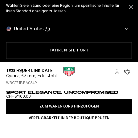
Wählen Sie ein Land oder eine Region, um spezifische Inhalte für
Ihren Standort anzeigen zu lassen.
Me
United States
MIT DER NAVIGATION 
FAHREN SIE FORT
TAG HEUER LINK DATE
Suche öffnen
My TAG Heu
Ihr Wa
Quarz, 32 mm, Edelstahl
WBC131E.BA0649
SPORT ELEGANCE, UNCOMPROMISED
CHF 3'400.00
ZUM WARENKORB HINZUFÜGEN
VERFÜGBARKEIT IN DER BOUTIQUE PRÜFEN