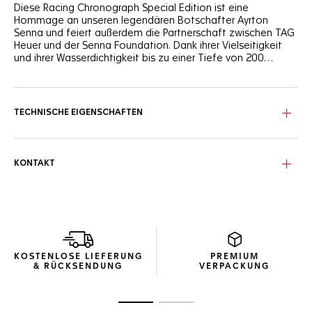
Diese Racing Chronograph Special Edition ist eine
Hommage an unseren legendären Botschafter Ayrton
Senna und feiert außerdem die Partnerschaft zwischen TAG
Heuer und der Senna Foundation. Dank ihrer Vielseitigkeit
und ihrer Wasserdichtigkeit bis zu einer Tiefe von 200
Metern ist sie die ultimative Motorsport-Uhr.
Das markante, anthrazitfarbene Zifferblatt mit
Sonnenstrahleneffekt wird von dynamischen, gelben
Akzenten auf dem Zifferblatt, dem Datumsfenster, der
TECHNISCHE EIGENSCHAFTEN
Keramiklünette mit Tachymeterskala und dem Armband
ergänzt.
Das aufregende 43-mm-Gehäuse aus Edelstahl mit
KONTAKT
schwarzer DLC-Beschichtung gibt die Geschwindigkeit vor.
Ergänzt wird das Design durch die Zeiger und Indizes aus
Schwarzgold mit Super-LumiNova®.
Mit dem Sieg vor Augen, verfügt das schwarze
Kalbslederarmband über die ikonischen „S“-förmigen Glieder
und den doppelten Sicherheitsdrücker für Selbstvertrauen in
KOSTENLOSE LIEFERUNG
PREMIUM
jeder Kurve.
& RÜCKSENDUNG
VERPACKUNG
Zur Folie 1
Zur Folie 2