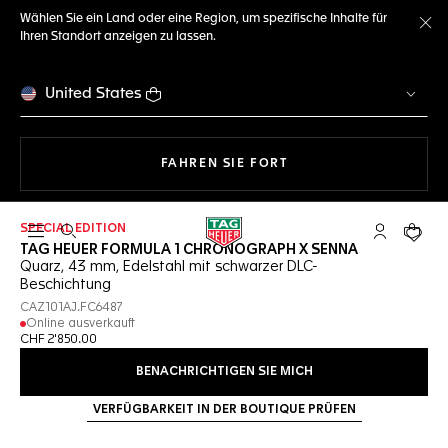
Wählen Sie ein Land oder eine Region, um spezifische Inhalte für
Ihren Standort anzeigen zu lassen.
Me
United States
MIT DER NAVIGATION 
FAHREN SIE FORT
SPECIAL EDITION
Suche öffnen
My TAG Heu
Ihr Wa
TAG HEUER FORMULA 1 CHRONOGRAPH X SENNA
Quarz, 43 mm, Edelstahl mit schwarzer DLC-
Beschichtung
CAZ101AJ.FC6487
Online ausverkauft
CHF 2'850.00
BENACHRICHTIGEN SIE MICH
VERFÜGBARKEIT IN DER BOUTIQUE PRÜFEN