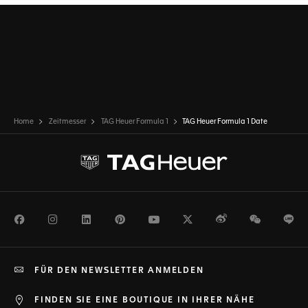
Home
Zeitmesser
TAG Heuer Formula 1
TAG Heuer Formula 1 Date
Facebook
Instagram
LinkedIn
Pinterest
Youtube
Twitter
Weibo
WeChat
Li
FÜR DEN NEWSLETTER ANMELDEN
FINDEN SIE EINE BOUTIQUE IN IHRER NÄHE