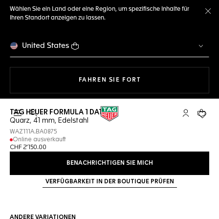
Wählen Sie ein Land oder eine Region, um spezifische Inhalte für
Ihren Standort anzeigen zu lassen.
Me
United States
MIT DER NAVIGATION 
FAHREN SIE FORT
TAG HEUER FORMULA 1 DATE
Suche öffnen
My TAG Heu
Ihr Wa
Quarz, 41 mm, Edelstahl
WAZ111A.BA0875
Online ausverkauft
CHF 2'150.00
BENACHRICHTIGEN SIE MICH
VERFÜGBARKEIT IN DER BOUTIQUE PRÜFEN
ANDERE VARIATIONEN