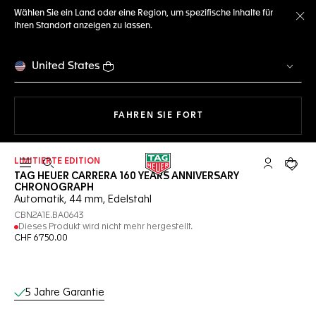
Wählen Sie ein Land oder eine Region, um spezifische Inhalte für
Ihren Standort anzeigen zu lassen.
Me
United States
MIT DER NAVIGATION 
FAHREN SIE FORT
LIMITIERTE EDITION
Suche öffnen
My TAG Heu
Ihr Wa
TAG HEUER CARRERA 160 YEARS ANNIVERSARY
CHRONOGRAPH
Automatik, 44 mm, Edelstahl
CBN2A1E.BA0643
Dieses Produkt wird nicht mehr hergestellt.
CHF 6'750.00
Online-Services
5 Jahre Garantie