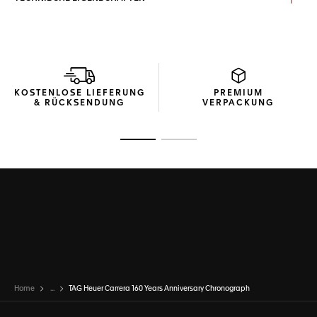
KOSTENLOSE LIEFERUNG
PREMIUM
& RÜCKSENDUNG
VERPACKUNG
Zur Folie 1
Zur Folie 2
Home
...
TAG Heuer Carrera 160 Years Anniversary Chronograph