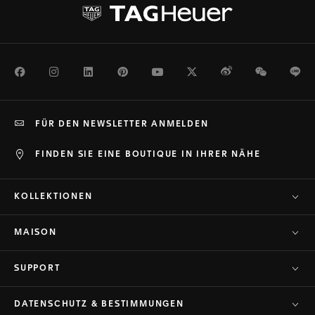
Facebook
Instagram
LinkedIn
Pinterest
Youtube
Twitter
Weibo
WeChat
Li
FÜR DEN NEWSLETTER ANMELDEN
FINDEN SIE EINE BOUTIQUE IN IHRER NÄHE
KOLLEKTIONEN
MAISON
SUPPORT
DATENSCHUTZ & BESTIMMUNGEN