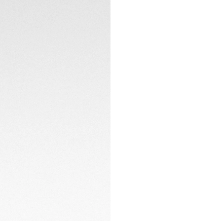
unverwechselbar un
TECHNISCHE EIGEN
gesichert. Ein selb
Das tiefschwarze Zi
mit rhodinierten Ze
KONTAKT
LumiNova® für gut
Datumsfenster bei 
erhalten.
Mit ihrem poliert
strahlt diese TAG 
aus. Das gewölbte,
durchsichtige Geh
zugleich anspruchsv