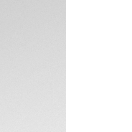
5 Jahre Garantie
Exklusive Onlin
Sie benötigen H
BESCHREIBUNG
Diese 39 mm große
Interpretation ein
einer modernen Note
sportliches Leder
einen zeitlosen Lo
Uhrwerk.
Die Besonderheit 
mit einem auffälli