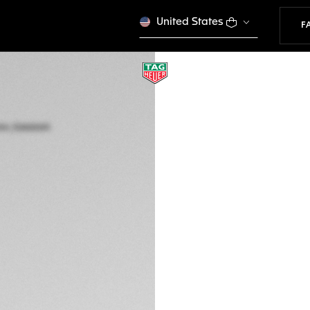
United States
F
EXKLUSIVES ONLIN
TAG HEUER CARRE
Automatik, 39 mm,
WBN2110.FC6623
IHR ARMBAND
CHF 3'300.00