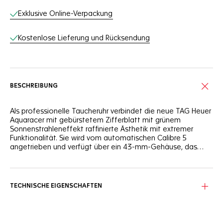
Exklusive Online-Verpackung
Kostenlose Lieferung und Rücksendung
BESCHREIBUNG
Als professionelle Taucheruhr verbindet die neue TAG Heuer
Aquaracer mit gebürstetem Zifferblatt mit grünem
Sonnenstrahleneffekt raffinierte Ästhetik mit extremer
Funktionalität. Sie wird vom automatischen Calibre 5
angetrieben und verfügt über ein 43-mm-Gehäuse, das
druckfest und unter allen Bedingungen einsatzbereit ist.
Das raffinierte und komfortable Gehäuse und Armband sind
aus leichtem und kratzfestem Titan Grad 2 mit
einzigartigem sandgestrahltem Finish gefertigt.
TECHNISCHE EIGENSCHAFTEN
Passend zum robusten Gehäuse sind die hellen weißen
Indizes und Zeiger großzügig mit SuperLuminova® gefüllt,
um eine optimale Ablesbarkeit zu gewährleisten.