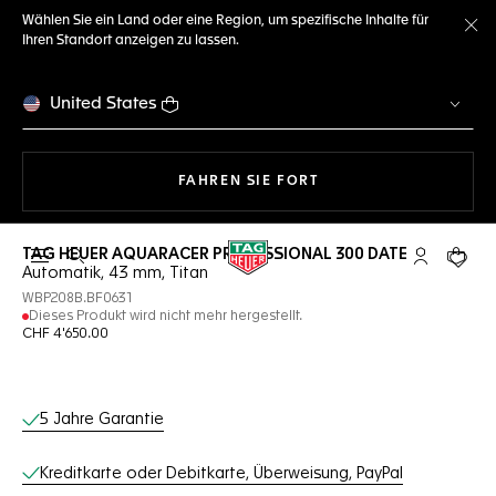
Wählen Sie ein Land oder eine Region, um spezifische Inhalte für
Ihren Standort anzeigen zu lassen.
Me
United States
MIT DER NAVIGATION 
FAHREN SIE FORT
TAG HEUER AQUARACER PROFESSIONAL 300 DATE
Suche öffnen
My TAG Heu
Ihr Wa
Automatik, 43 mm, Titan
WBP208B.BF0631
Dieses Produkt wird nicht mehr hergestellt.
CHF 4'650.00
Online-Services
5 Jahre Garantie
Kreditkarte oder Debitkarte, Überweisung, PayPal