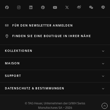
Facebook
Instagram
LinkedIn
Pinterest
Youtube
Twitter
Weibo
WeChat
Li
FÜR DEN NEWSLETTER ANMELDEN
FINDEN SIE EINE BOUTIQUE IN IHRER NÄHE
KOLLEKTIONEN
MAISON
SUPPORT
DATENSCHUTZ & BESTIMMUNGEN
© TAG Heuer, Unternehmen der LVMH Swiss
Zurück nach oben
Manufactures SA – 2026