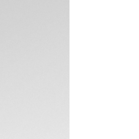
Diese Aquaracer in
Zifferblatt verse
Department entworf
Modell ist mit ein
drehbaren Lünette 
Armband aus beson
TECHNISCHE EIGEN