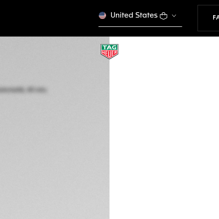
United States
F
LIMITIERTE EDITION
TAG HEUER AQUA
Automatik, 43 mm,
WAY208F.BF0638
Dieses Produkt wird n
CHF 4'450.00
5 Jahre Garantie
Exklusive Onlin
BESCHREIBUNG