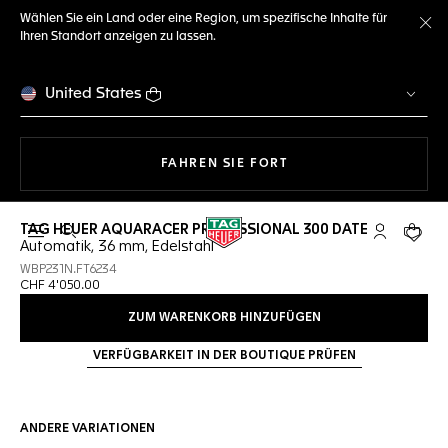
Wählen Sie ein Land oder eine Region, um spezifische Inhalte für
Ihren Standort anzeigen zu lassen.
Me
United States
MIT DER NAVIGATION 
FAHREN SIE FORT
TAG HEUER AQUARACER PROFESSIONAL 300 DATE
Suche öffnen
My TAG Heu
Ihr Wa
Automatik, 36 mm, Edelstahl
WBP231N.FT6234
CHF 4'050.00
ZUM WARENKORB HINZUFÜGEN
VERFÜGBARKEIT IN DER BOUTIQUE PRÜFEN
ANDERE VARIATIONEN