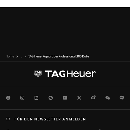
Home
...
TAG Heuer Aquaracer Professional 300 Date
Facebook
Instagram
LinkedIn
Pinterest
Youtube
Twitter
Weibo
WeChat
Li
FÜR DEN NEWSLETTER ANMELDEN