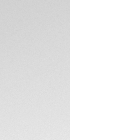
BESCHREIBUNG
Ihre Suche nach ei
diesen austauschb
recycelbarem Fisch
Textilarmband ist 
Modelle kompatibe
KONTAKT