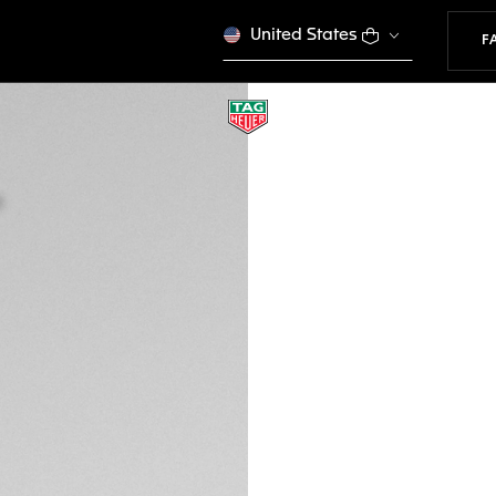
United States
F
TAG HEUER AQUA
BN0011
CHF 150.00
VE
Kreditkarte oder
Überweisung, Pa
Sie benötigen H