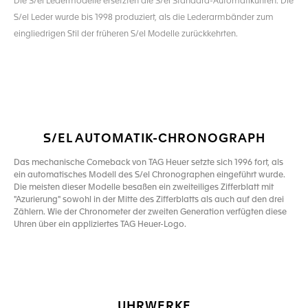
Die S/el Ledermodelle ersetzten die S/el Standard-Automatikuhren. Die
S/el Leder wurde bis 1998 produziert, als die Lederarmbänder zum
eingliedrigen Stil der früheren S/el Modelle zurückkehrten.
S/EL AUTOMATIK-CHRONOGRAPH
Das mechanische Comeback von TAG Heuer setzte sich 1996 fort, als
ein automatisches Modell des S/el Chronographen eingeführt wurde.
Die meisten dieser Modelle besaßen ein zweiteiliges Zifferblatt mit
"Azurierung" sowohl in der Mitte des Zifferblatts als auch auf den drei
Zählern. Wie der Chronometer der zweiten Generation verfügten diese
Uhren über ein appliziertes TAG Heuer-Logo.
UHRWERKE