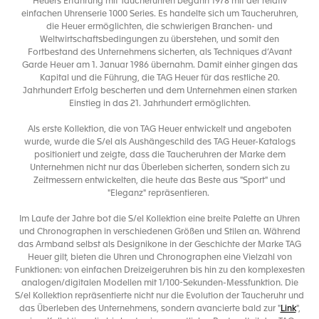
Heuers Erfahrung mit Taucheruhren begann 1978 mit der relativ
einfachen Uhrenserie 1000 Series. Es handelte sich um Taucheruhren,
die Heuer ermöglichten, die schwierigen Branchen- und
Weltwirtschaftsbedingungen zu überstehen, und somit den
Fortbestand des Unternehmens sicherten, als Techniques d’Avant
Garde Heuer am 1. Januar 1986 übernahm. Damit einher gingen das
Kapital und die Führung, die TAG Heuer für das restliche 20.
Jahrhundert Erfolg bescherten und dem Unternehmen einen starken
Einstieg in das 21. Jahrhundert ermöglichten.
Als erste Kollektion, die von TAG Heuer entwickelt und angeboten
wurde, wurde die S/el als Aushängeschild des TAG Heuer-Katalogs
positioniert und zeigte, dass die Taucheruhren der Marke dem
Unternehmen nicht nur das Überleben sicherten, sondern sich zu
Zeitmessern entwickelten, die heute das Beste aus "Sport" und
"Eleganz" repräsentieren.
Im Laufe der Jahre bot die S/el Kollektion eine breite Palette an Uhren
und Chronographen in verschiedenen Größen und Stilen an. Während
das Armband selbst als Designikone in der Geschichte der Marke TAG
Heuer gilt, bieten die Uhren und Chronographen eine Vielzahl von
Funktionen: von einfachen Dreizeigeruhren bis hin zu den komplexesten
analogen/digitalen Modellen mit 1/100-Sekunden-Messfunktion. Die
S/el Kollektion repräsentierte nicht nur die Evolution der Taucheruhr und
das Überleben des Unternehmens, sondern avancierte bald zur "
Link
",