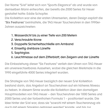
Der Name "S/el" leitet sich von "
Sports Elegance
" ab und wurde von
demselben Mann entworfen, der bereits die 2000 Series für Heuer
gestaltet hatte: Eddie Schopfer.
Die Kollektion war eine der ersten Uhrenserien, deren Design explizit die
"
Six Features
" beinhaltete, die TAG Heuer Taucheruhren in den 1990er-
Jahren auszeichneten:
Wasserdicht bis zu einer Tiefe von 200 Metern
Verschraubte Krone
Doppelte Sicherheitsschließe am Armband
Einseitig drehbare Lünette
Saphirglas
Leuchtmasse auf dem Zifferblatt, den Zeigern und der Lünette
Die Einbeziehung dieser "Six Features" verlieh den Uhren von TAG Heuer
ein unverwechselbares Aussehen, wobei die gleichen Merkmale in die
1990 eingeführte 4000 Series integriert wurden.
Die Strategie von TAG Heuer bezüglich der neuen S/el Kollektion
bestand darin, das Angebot an Taucheruhren auf ein höheres Niveau
zu heben. In diesem Sinne wurde die Kollektion über den damaligen
Hauptmodellen von TAG Heuer – den Taucheruhren der 1000 Series und
2000 Series und der farbenfrohen Formula 1 – positioniert wurde. Die
Idee hinter der S/el war, dass sie "
sowohl mit einem Taucheranzug als
auch mit einem Smoking getragen werden
" konnte, und bis zur