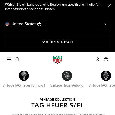
Wählen Sie ein Land oder eine Region, um spezifische Inhalte für
Ihren Standort anzeigen zu lassen.
Me
United States
MIT DER NAVIGATION 
FAHREN SIE FORT
Suche öffnen
My TAG Heu
Ihr Wa
Vintage TAG Heuer Formula 1
Vintage Heuer Autavia
Vintage TAG Heue
VINTAGE KOLLEKTION
TAG HEUER S/EL