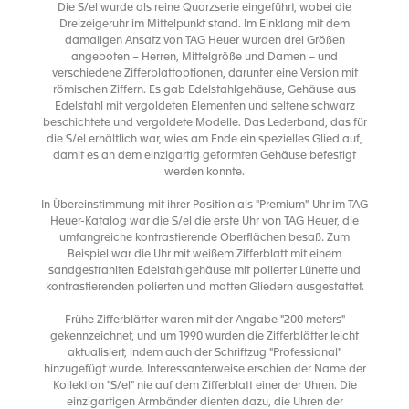
Die S/el wurde als reine Quarzserie eingeführt, wobei die
Dreizeigeruhr im Mittelpunkt stand. Im Einklang mit dem
damaligen Ansatz von TAG Heuer wurden drei Größen
angeboten – Herren, Mittelgröße und Damen – und
verschiedene Zifferblattoptionen, darunter eine Version mit
römischen Ziffern. Es gab Edelstahlgehäuse, Gehäuse aus
Edelstahl mit vergoldeten Elementen und seltene schwarz
beschichtete und vergoldete Modelle. Das Lederband, das für
die S/el erhältlich war, wies am Ende ein spezielles Glied auf,
damit es an dem einzigartig geformten Gehäuse befestigt
werden konnte.
In Übereinstimmung mit ihrer Position als "Premium"-Uhr im TAG
Heuer-Katalog war die S/el die erste Uhr von TAG Heuer, die
umfangreiche kontrastierende Oberflächen besaß. Zum
Beispiel war die Uhr mit weißem Zifferblatt mit einem
sandgestrahlten Edelstahlgehäuse mit polierter Lünette und
kontrastierenden polierten und matten Gliedern ausgestattet.
Frühe Zifferblätter waren mit der Angabe "200 meters"
gekennzeichnet, und um 1990 wurden die Zifferblätter leicht
aktualisiert, indem auch der Schriftzug "Professional"
hinzugefügt wurde. Interessanterweise erschien der Name der
Kollektion "S/el" nie auf dem Zifferblatt einer der Uhren. Die
einzigartigen Armbänder dienten dazu, die Uhren der