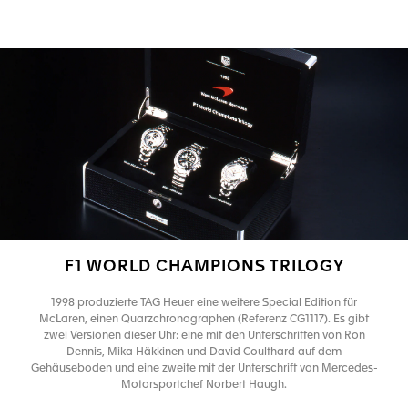
F1 WORLD CHAMPIONS TRILOGY
1998 produzierte TAG Heuer eine weitere Special Edition für
McLaren, einen Quarzchronographen (Referenz CG1117). Es gibt
zwei Versionen dieser Uhr: eine mit den Unterschriften von Ron
Dennis, Mika Häkkinen und David Coulthard auf dem
Gehäuseboden und eine zweite mit der Unterschrift von Mercedes-
Motorsportchef Norbert Haugh.