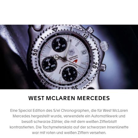
WEST MCLAREN MERCEDES
Eine Special Edition des S/el Chronographen, die für West McLaren
Mercedes hergestellt wurde, verwendete ein Automatikwerk und
besaß schwarze Zähler, die mit dem weißen Zifferblatt
kontrastierten. Die Tachymeterskala auf der schwarzen Innenlünette
war mit roten und weißen Ziffern versehen.