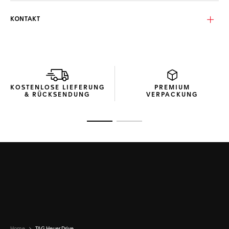
Tragekomfort bei jeder Bewegung sicherstellen. Hier trifft
Präzisionstechnik auf kühnes Design.
KONTAKT
Die mit soliden, rauchigen Gläsern aus Bio-Nylon in Tarmac
Grey ausgestattete Sonnenbrille der Kategorie 3 liefert eine
scharfe Vision und zuverlässigen UV-Schutz bei heller
Sonneneinstrahlung. Die Basiskurve 4 sorgt für perfekte
Abdeckung bei gleichzeitigem natürlichem Sichtfeld und
macht das Modell zur idealen Wahl für Sport und Lifestyle.
KOSTENLOSE LIEFERUNG
PREMIUM
& RÜCKSENDUNG
VERPACKUNG
Jede TAG Heuer Drive Titanium Sonnenbrille wird in
recyceltem Karton verpackt und zum Schutz von Gestell
und Gläsern mit einem thermogeformten Hardcase-Etui und
Zur Folie 1
Zur Folie 2
einem Mikrofaserbeutel geliefert.