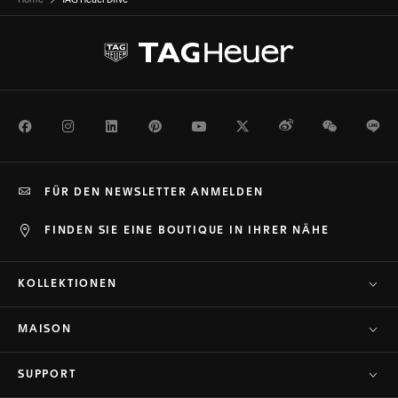
Home
TAG Heuer Drive
Facebook
Instagram
LinkedIn
Pinterest
Youtube
Twitter
Weibo
WeChat
Li
FÜR DEN NEWSLETTER ANMELDEN
FINDEN SIE EINE BOUTIQUE IN IHRER NÄHE
KOLLEKTIONEN
MAISON
SUPPORT