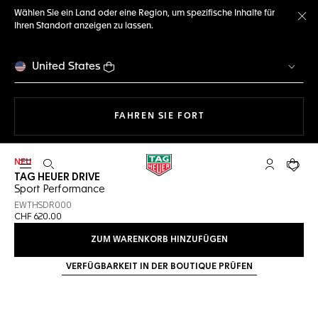
Wählen Sie ein Land oder eine Region, um spezifische Inhalte für
Ihren Standort anzeigen zu lassen.
Me
United States
MIT DER NAVIGATION 
FAHREN SIE FORT
NEU
Suche öffnen
My TAG Heu
Ihr Wa
TAG HEUER DRIVE
Sport Performance
EWTHSDR000
CHF 620.00
ZUM WARENKORB HINZUFÜGEN
VERFÜGBARKEIT IN DER BOUTIQUE PRÜFEN