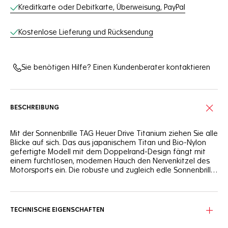
Online-Services
Kreditkarte oder Debitkarte, Überweisung, PayPal
Kostenlose Lieferung und Rücksendung
Sie benötigen Hilfe? Einen Kundenberater kontaktieren
BESCHREIBUNG
Mit der Sonnenbrille TAG Heuer Drive Titanium ziehen Sie alle
Blicke auf sich. Das aus japanischem Titan und Bio-Nylon
gefertigte Modell mit dem Doppelrand-Design fängt mit
einem furchtlosen, modernen Hauch den Nervenkitzel des
Motorsports ein. Die robuste und zugleich edle Sonnenbrille
ist auf kompromisslose Leistung und Selbstvertrauen im
Alltag ausgerichtet.
Die Front aus Titan und Bio-Nylon mit mattschwarzem
Ruthenium und halbmattem schwarzem Finish garantiert
Langlebigkeit und ein leichtes Tragegefühl. Die gummierten
TECHNISCHE EIGENSCHAFTEN
Bügel aus Elastomer sorgen für sicheren Halt, während die
verstellbaren, ebenfalls gummierten Nasenpads