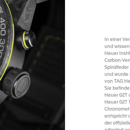
In einer Ve
und wissen
Heuer Insti
Carbon-Ver
Spiralfeder
und wurde 
von TAG Heu
Sie befind
Heuer 02T u
Heuer 02T 
Chronomete
entspricht 
der offizie