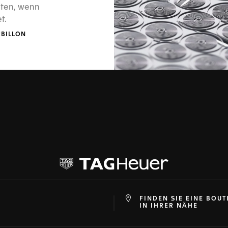
iten, wenn
t.
RBILLON
FINDEN SIE EINE BOUT
at
ine
IN IHRER NÄHE