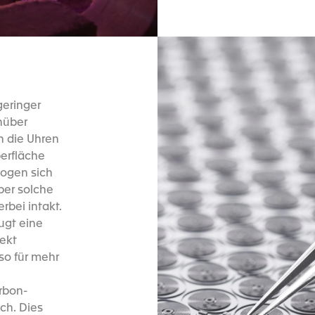
geringer
nüber
n die Uhren
berfläche
bogen sich
ber solche
rbei intakt.
ugt eine
ekt
so für mehr
arbon-
ch. Dies