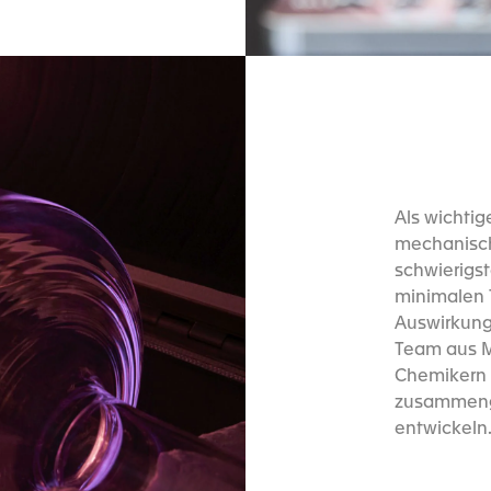
Als wichti
mechanische
schwierigst
minimalen T
Auswirkunge
Team aus M
Chemikern 
zusammenge
entwickeln