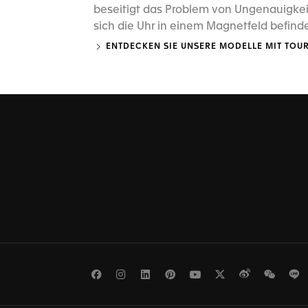
beseitigt das Problem von Ungenauigke
sich die Uhr in einem Magnetfeld befinde
ENTDECKEN SIE UNSERE MODELLE MIT TOU
Facebook
Instagram
LinkedIn
Pinterest
Youtube
Twitter
Weibo
WeCh
L