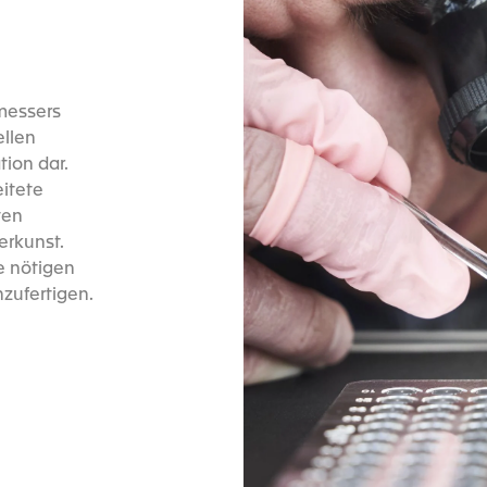
tmessers
ellen
ion dar.
itete
ten
erkunst.
e nötigen
zufertigen.