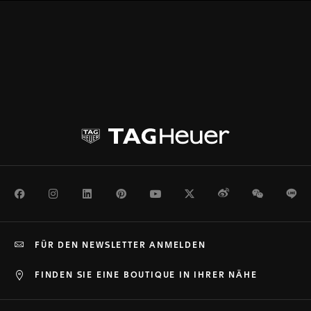
Facebook
Instagram
LinkedIn
Pinterest
Youtube
Twitter
Weibo
WeChat
Li
FÜR DEN NEWSLETTER ANMELDEN
FINDEN SIE EINE BOUTIQUE IN IHRER NÄHE